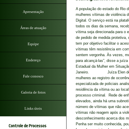
A população do estado do Rio d
Apresentação
mulheres vítimas de violência 
Digital. O serviço está na plata
todos os dias da semana, receben
Áreas de atuação
vítima seja direcionada para o 
de pedido de medida protetiva, 
tem por objetivo facilitar o ace
Equipe
vítimas têm resistência em com
sentem vergonha. Às vezes, mo
Endereço
para alcançá-las”, disse a juíz
Estadual da Mulher em Situação
Janeiro. Juíza Elen de Freita
Fale conosco
mulheres ao registro de ocorrên
especializada de policiais anal
residência da vítima ou ao loca
Galeria de fotos
processo criminal. Rede de en
elevados, ainda há uma subnoti
número de vítimas que não ace
Links úteis
vítimas não reagem após a violê
desconhecimento acerca dos me
Penha ser muito conhecida, po
Controle de Processos