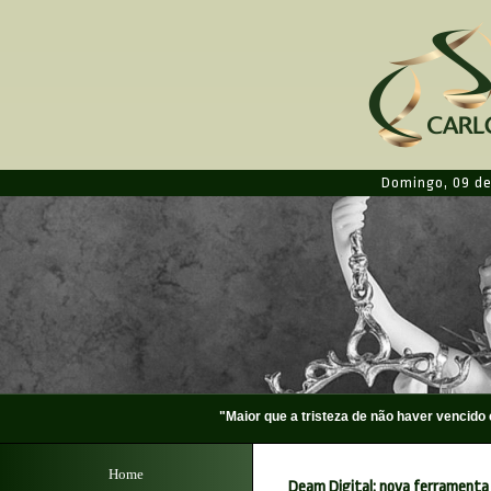
Domingo
,
09 de
"Maior que a tristeza de não haver vencid
Home
Deam Digital: nova ferramenta 