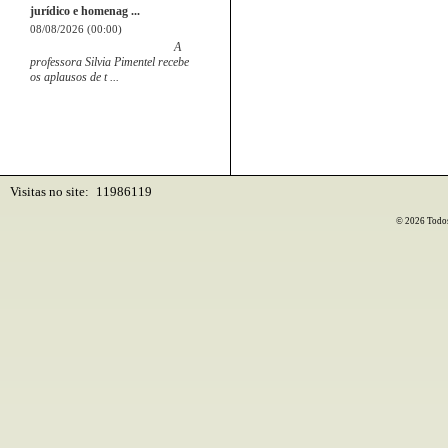
jurídico e homenag ...
08/08/2026 (00:00)
A
professora Silvia Pimentel recebe
os aplausos de t ...
Visitas no site:
11986119
© 2026 Todos