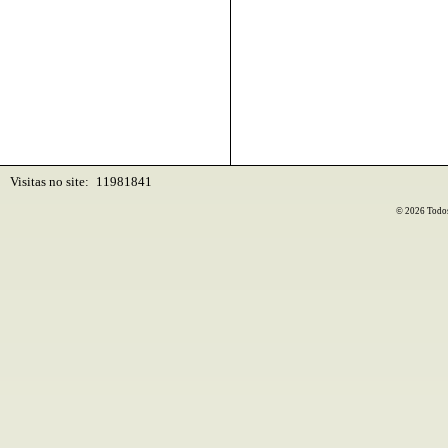
Visitas no site:
11981841
© 2026 Todos