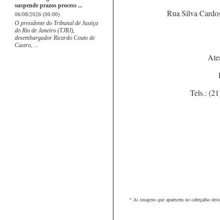
suspende prazos process ...
Rua Silva Card
06/08/2026 (00:00)
O presidente do Tribunal de Justiça
do Rio de Janeiro (TJRJ),
desembargador Ricardo Couto de
Castro, ...
At
Tels.: (
* As imagens que aparecem no cabeçalho deste